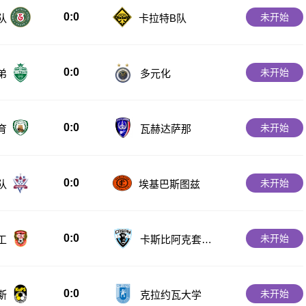
0:0
未开始
队
卡拉特B队
0:0
未开始
弟
多元化
0:0
未开始
育
瓦赫达萨那
0:0
未开始
队
埃基巴斯图兹
0:0
未开始
工
卡斯比阿克套B
队
0:0
未开始
斯
克拉约瓦大学