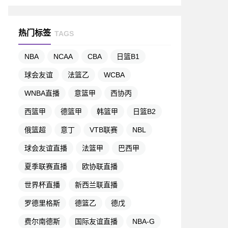
热门标签
TAGS
NBA
NCAA
CBA
日篮B1
球会友谊
法篮乙
WCBA
WNBA直播
意篮甲
西协丙
西篮甲
德篮甲
韩篮甲
日篮B2
俄篮超
意丁
VTB联赛
NBL
球会友谊直播
法篮甲
巴西甲
夏季联赛直播
欧协联直播
世界杯直播
新西兰联直播
罗德里格斯
德篮乙
德戊
费尔南德斯
国际友谊直播
NBA-G