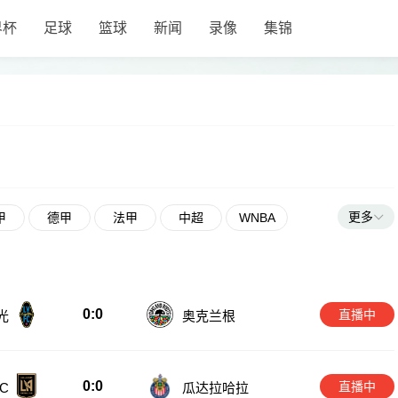
界杯
足球
篮球
新闻
录像
集锦
更多
甲
德甲
法甲
中超
WNBA
0:0
直播中
光
奥克兰根
0:0
直播中
C
瓜达拉哈拉